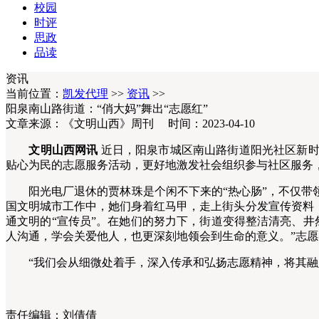
校园
时评
思政
品读
资讯
当前位置：
凯发代理
>>
资讯
>>
阳泉南山路街道：“俏大妈”舞出“志愿红”
文章来源：《文明山西》周刊 时间：2023-04-10
文明山西网讯
近日，阳泉市城区南山路街道阳光社区新时
贴心为民的志愿服务活动，更好地激发社会组织参与社区服务
阳光电厂退休的贾林珠是个闲不下来的“热心肠”，不仅带领
国文明城市工作中，她们身着红马甲，走上街头分发宣传资料
通文明的“宣传员”。在她们的努力下，街道变得整洁清亮、
人沟通，学会关爱他人，也更深刻地领会到生命的意义。”志愿
“我们会从细微处着手，深入传承和弘扬志愿精神，将其融入
责任编辑：
刘倩倩