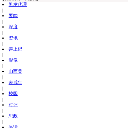
凯发代理
|
要闻
|
深度
|
资讯
|
善上记
|
影像
|
山西美
|
未成年
|
校园
|
时评
|
思政
|
品读