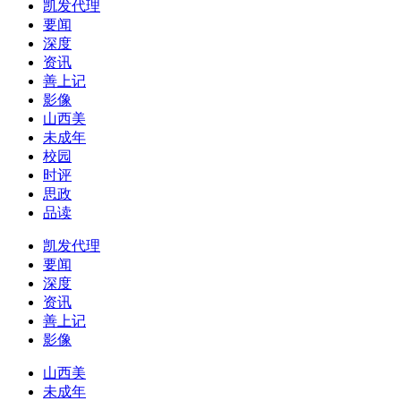
凯发代理
要闻
深度
资讯
善上记
影像
山西美
未成年
校园
时评
思政
品读
凯发代理
要闻
深度
资讯
善上记
影像
山西美
未成年