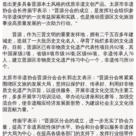
造出更多具备晋源本土风格的优质非遗文创产品。太原市非遗
协会会长佟振宇表示：“晋源分会的成立，是发挥社会组织参
与非遗保护的一次有益探索和实践，也是推动晋源区文化旅游
事业高质量发展的一次助力行动。”
晋源，作为三晋文明的重要发祥地，拥有二千五百多年建
城史，造就了一大批历史文化名人，孕育了灿烂多彩的文化遗
存。目前，晋源区已有非物质文化遗产代表性项目共92项，其
中国家级2项，省级8项市级16项;区级66项。非遗传承人76
人，建立晋源区非物质文化遗产传习中心一个，非遗传习所10
个。
太原市非遗协会
晋源分会会长郭志文表示：“晋源分会将紧紧
围绕区文旅的发展大局，坚持以保护好、传承好、利用好非物
质文化遗产为宗旨，以提供服务、开展非遗文化交流为主要工
作，多多开展学习培训活动、举办论坛讲座和比赛等，加强交
流合作，使非遗顺应经济发展新形势，为建设社会主义文化强
国贡献力量。”
佟振宇表示：“晋源区分会的成立，进一步充实了协会力
量，提高了非遗系统性保护水平。协会和分会要以服务非遗保
护大局为中心，在提高各级各部门的支持下，发挥行业纽带作