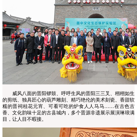
威风八面的晋阳锣鼓、呼呼生风的晋阳三三叉、栩栩如生
的剪纸、独具匠心的葫芦雕刻、精巧绝伦的美术刻瓷、香甜软
糯的晋祠桂花元宵、可看可吃的炉食人人马马……在古色古
香、文化韵味十足的古县城内，多个晋源非遗展示展演琳琅满
目，让人目不暇接。