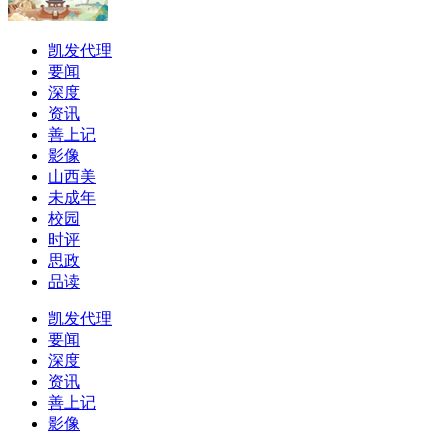
凯发代理
要闻
深度
资讯
善上记
影像
山西美
未成年
校园
时评
思政
品读
凯发代理
要闻
深度
资讯
善上记
影像