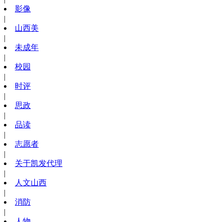
影像
|
山西美
|
未成年
|
校园
|
时评
|
思政
|
品读
|
志愿者
|
关于凯发代理
|
人文山西
|
消防
|
人物