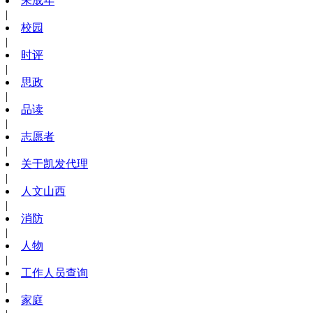
未成年
|
校园
|
时评
|
思政
|
品读
|
志愿者
|
关于凯发代理
|
人文山西
|
消防
|
人物
|
工作人员查询
|
家庭