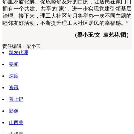
邻里矛盾化解、促成睦邻友好的目的，让居民在家门口
拥有一个共建、共享的‘家’，进一步实现党建引领基层
治理。接下来，理工大社区每月将举办一次不同主题的
睦邻友好活动，不断提升理工大社区居民的幸福感。”
（梁小玉/文 袁艺芬/图）
责任编辑：
梁小玉
凯发代理
|
要闻
|
深度
|
资讯
|
善上记
|
影像
|
山西美
|