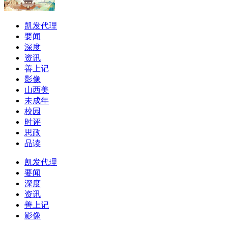
凯发代理
要闻
深度
资讯
善上记
影像
山西美
未成年
校园
时评
思政
品读
凯发代理
要闻
深度
资讯
善上记
影像