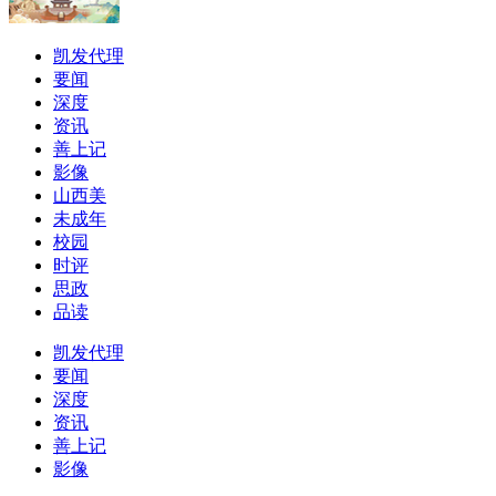
凯发代理
要闻
深度
资讯
善上记
影像
山西美
未成年
校园
时评
思政
品读
凯发代理
要闻
深度
资讯
善上记
影像