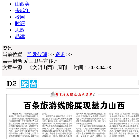
山西美
未成年
校园
时评
思政
品读
资讯
当前位置：
凯发代理
>>
资讯
>>
盂县启动 爱国卫生宣传月
文章来源：《文明山西》周刊 时间：2023-04-28