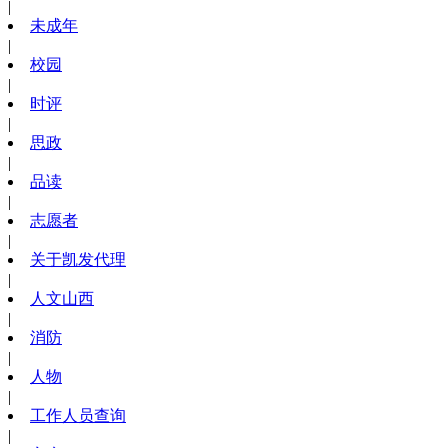
|
未成年
|
校园
|
时评
|
思政
|
品读
|
志愿者
|
关于凯发代理
|
人文山西
|
消防
|
人物
|
工作人员查询
|