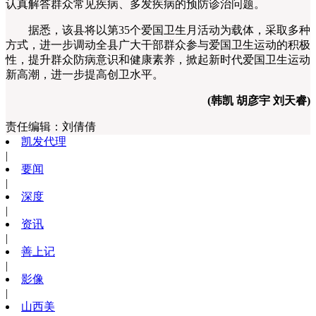
认真解答群众常见疾病、多发疾病的预防诊治问题。
据悉，该县将以第35个爱国卫生月活动为载体，采取多种
方式，进一步调动全县广大干部群众参与爱国卫生运动的积极
性，提升群众防病意识和健康素养，掀起新时代爱国卫生运动
新高潮，进一步提高创卫水平。
(韩凯 胡彦宇 刘天睿)
责任编辑：
刘倩倩
凯发代理
|
要闻
|
深度
|
资讯
|
善上记
|
影像
|
山西美