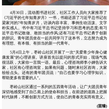
4月30日，流动图书进社区，社区工作人员向大家推荐了
《习近平的七年知青岁月》一书，书籍还原了习近平总书记在
梁家河的7年知青岁月，访谈内容丰富、事例生动活泼、文字
朴实感人。书中有习近平总书记坚持学习和思考的态度;有习
近平总书记敢做、敢担当的作风;还有习近平总书记勇于创新
的胆识。青年团员坐在一起共同学习了这本书，立志努力成为
有理想、有本领、有担当的新一代青年。
5月4日上午，枣岭山社区开展了一次“关爱青少年身心健
康发展”的心理讲座。讲座首先以提问的形式开始，现场气氛
很活跃，大家你一言我一语。最后，心理咨询师李小婵告诉大
家，社区有心理咨询室，如果有问题，随时来社区咨询，大家
纷纷点头。还有的青年团员说：”自己也要学习心理学知识，
帮助更多有需要的人”。
枣岭山社区通过一系列的五四青年活动，让广大团员青年
深切地感受到了自己肩上的使命和担当，在前进的道路上把握
时代脉搏，不断创新方式方法，使自己的青春充实而有意义。
(苗臻)