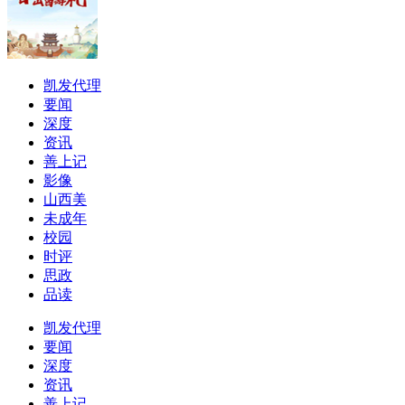
凯发代理
要闻
深度
资讯
善上记
影像
山西美
未成年
校园
时评
思政
品读
凯发代理
要闻
深度
资讯
善上记