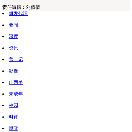
责任编辑：
刘倩倩
凯发代理
|
要闻
|
深度
|
资讯
|
善上记
|
影像
|
山西美
|
未成年
|
校园
|
时评
|
思政