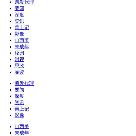
凯发代理
要闻
深度
资讯
善上记
影像
山西美
未成年
校园
时评
思政
品读
凯发代理
要闻
深度
资讯
善上记
影像
山西美
未成年