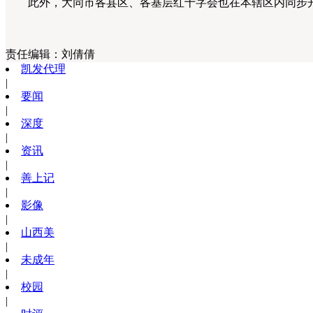
此外，大同市各县区、各基层红十字会也在本辖区内同步开
责任编辑：
刘倩倩
凯发代理
|
要闻
|
深度
|
资讯
|
善上记
|
影像
|
山西美
|
未成年
|
校园
|