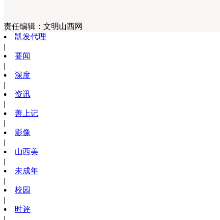
责任编辑：
文明山西网
凯发代理
|
要闻
|
深度
|
资讯
|
善上记
|
影像
|
山西美
|
未成年
|
校园
|
时评
|