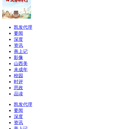
凯发代理
要闻
深度
资讯
善上记
影像
山西美
未成年
校园
时评
思政
品读
凯发代理
要闻
深度
资讯
善上记