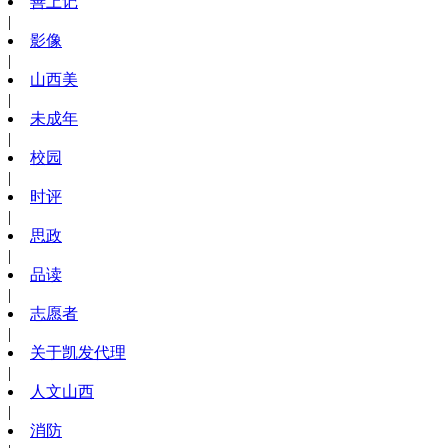
善上记
|
影像
|
山西美
|
未成年
|
校园
|
时评
|
思政
|
品读
|
志愿者
|
关于凯发代理
|
人文山西
|
消防