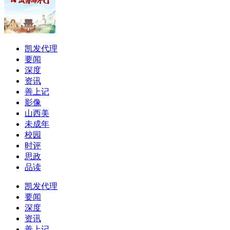
凯发代理
要闻
深度
资讯
善上记
影像
山西美
未成年
校园
时评
思政
品读
凯发代理
要闻
深度
资讯
善上记