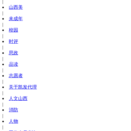
|
山西美
|
未成年
|
校园
|
时评
|
思政
|
品读
|
志愿者
|
关于凯发代理
|
人文山西
|
消防
|
人物
|