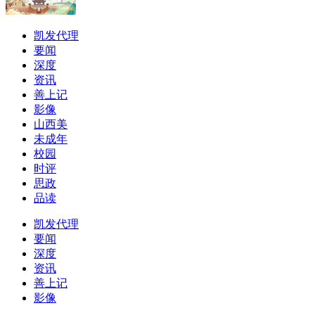
凯发代理
要闻
深度
资讯
善上记
影像
山西美
未成年
校园
时评
思政
品读
凯发代理
要闻
深度
资讯
善上记
影像