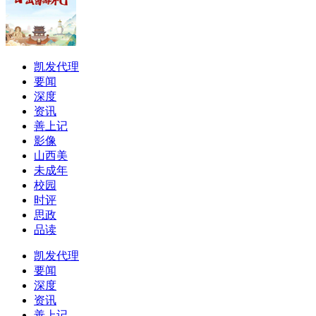
凯发代理
要闻
深度
资讯
善上记
影像
山西美
未成年
校园
时评
思政
品读
凯发代理
要闻
深度
资讯
善上记