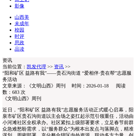
影像
山西美
未成年
校园
时评
思政
品读
资讯
当前位置：
凯发代理
>>
资讯
>>
“阳和矿区 益路有我”——贵石沟街道 “爱相伴·贵在帮”志愿服
务活动
文章来源：《文明山西》周刊 时间：2026-01-18 阅读
数：
683
次
《文明山西》周刊
近日，“阳和矿区 益路有我”志愿服务活动正式暖心启幕，阳
泉市矿区贵石沟街道以主会场之姿扛起示范引领重任，活动由
小河滩社区全权承办。社区紧扣上级部署要求，立足春节前群
众急难愁盼需求，以“服务群众”为根本出发点与落脚点，精准
谋划、周密部署，充分整合辖区内外资源、联动多方力量，创