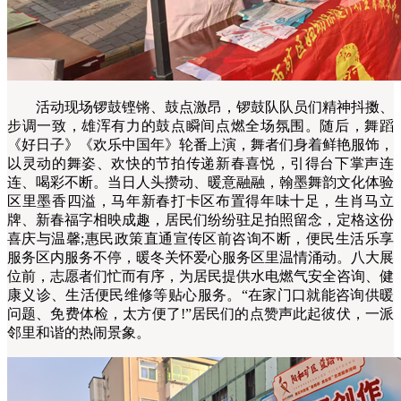
活动现场锣鼓铿锵、鼓点激昂，锣鼓队队员们精神抖擞、
步调一致，雄浑有力的鼓点瞬间点燃全场氛围。随后，舞蹈
《好日子》《欢乐中国年》轮番上演，舞者们身着鲜艳服饰，
以灵动的舞姿、欢快的节拍传递新春喜悦，引得台下掌声连
连、喝彩不断。当日人头攒动、暖意融融，翰墨舞韵文化体验
区里墨香四溢，马年新春打卡区布置得年味十足，生肖马立
牌、新春福字相映成趣，居民们纷纷驻足拍照留念，定格这份
喜庆与温馨;惠民政策直通宣传区前咨询不断，便民生活乐享
服务区内服务不停，暖冬关怀爱心服务区里温情涌动。八大展
位前，志愿者们忙而有序，为居民提供水电燃气安全咨询、健
康义诊、生活便民维修等贴心服务。“在家门口就能咨询供暖
问题、免费体检，太方便了!”居民们的点赞声此起彼伏，一派
邻里和谐的热闹景象。