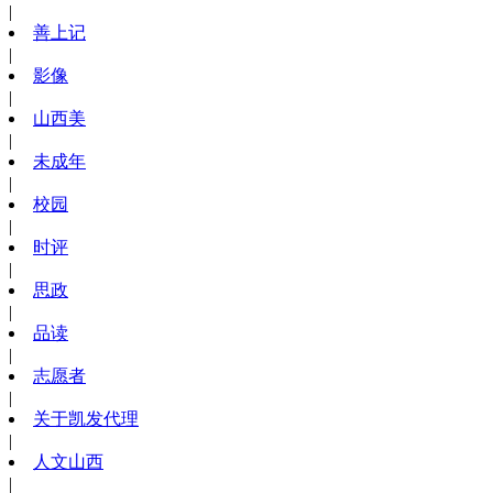
|
善上记
|
影像
|
山西美
|
未成年
|
校园
|
时评
|
思政
|
品读
|
志愿者
|
关于凯发代理
|
人文山西
|