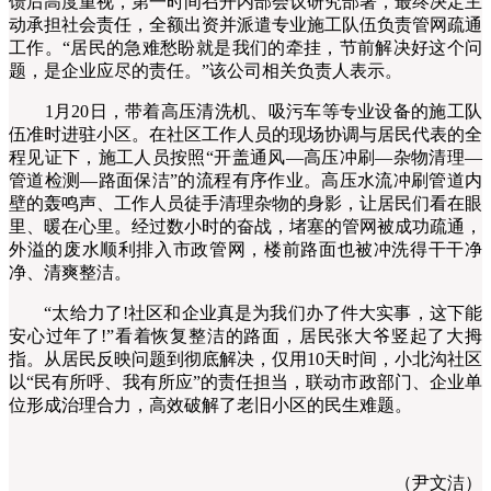
馈后高度重视，第一时间召开内部会议研究部署，最终决定主
动承担社会责任，全额出资并派遣专业施工队伍负责管网疏通
工作。“居民的急难愁盼就是我们的牵挂，节前解决好这个问
题，是企业应尽的责任。”该公司相关负责人表示。
1月20日，带着高压清洗机、吸污车等专业设备的施工队
伍准时进驻小区。在社区工作人员的现场协调与居民代表的全
程见证下，施工人员按照“开盖通风—高压冲刷—杂物清理—
管道检测—路面保洁”的流程有序作业。高压水流冲刷管道内
壁的轰鸣声、工作人员徒手清理杂物的身影，让居民们看在眼
里、暖在心里。经过数小时的奋战，堵塞的管网被成功疏通，
外溢的废水顺利排入市政管网，楼前路面也被冲洗得干干净
净、清爽整洁。
“太给力了!社区和企业真是为我们办了件大实事，这下能
安心过年了!”看着恢复整洁的路面，居民张大爷竖起了大拇
指。从居民反映问题到彻底解决，仅用10天时间，小北沟社区
以“民有所呼、我有所应”的责任担当，联动市政部门、企业单
位形成治理合力，高效破解了老旧小区的民生难题。
（尹文洁）