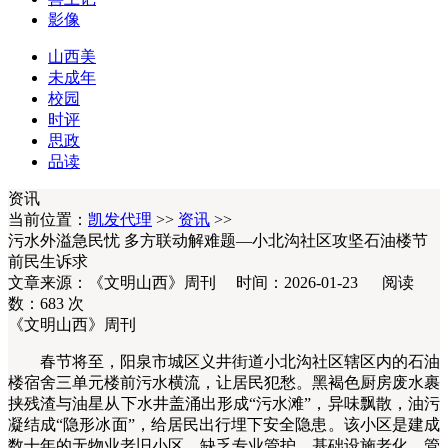
影像
山西美
未成年
校园
时评
思政
品读
资讯
当前位置：
凯发代理
>>
资讯
>>
污水外溢急民忧 多方联动解难题—小北沟社区攻坚石油楼节
前民生诉求
文章来源：《文明山西》周刊 时间：2026-01-23 阅读
数：
683
次
《文明山西》周刊
春节将至，阳泉市城区义井街道小北沟社区辖区内的石油
楼宿舍三单元楼前污水横流，让居民犯愁。黑褐色厨房废水裹
挟残渣与油星从下水井盖涌出形成“污水滩”，异味飘散，油污
凝结成“隐形冰面”，给居民出行埋下安全隐患。该小区是建成
数十年的无物业老旧小区，缺乏专业管护，基础设施老化，管