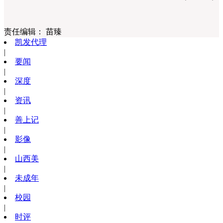
责任编辑：
苗臻
凯发代理
|
要闻
|
深度
|
资讯
|
善上记
|
影像
|
山西美
|
未成年
|
校园
|
时评