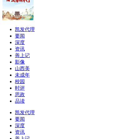
凯发代理
要闻
深度
资讯
善上记
影像
山西美
未成年
校园
时评
思政
品读
凯发代理
要闻
深度
资讯
善上记