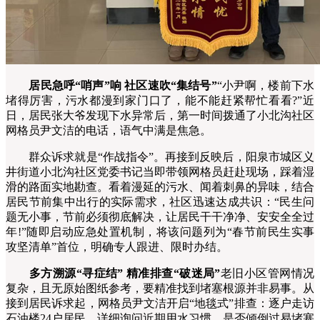
居民急呼“哨声”响 社区速吹“集结号”
“小尹啊，楼前下水
堵得厉害，污水都漫到家门口了，能不能赶紧帮忙看看?”近
日，居民张大爷发现下水异常后，第一时间拨通了小北沟社区
网格员尹文洁的电话，语气中满是焦急。
群众诉求就是“作战指令”。再接到反映后，阳泉市城区义
井街道小北沟社区党委书记当即带领网格员赶赴现场，踩着湿
滑的路面实地勘查。看着漫延的污水、闻着刺鼻的异味，结合
居民节前集中出行的实际需求，社区迅速达成共识：“民生问
题无小事，节前必须彻底解决，让居民干干净净、安安全全过
年!”随即启动应急处置机制，将该问题列为“春节前民生实事
攻坚清单”首位，明确专人跟进、限时办结。
多方溯源“寻症结” 精准排查“破迷局”
老旧小区管网情况
复杂，且无原始图纸参考，要精准找到堵塞根源并非易事。从
接到居民诉求起，网格员尹文洁开启“地毯式”排查：逐户走访
石油楼24户居民，详细询问近期用水习惯、是否倾倒过易堵塞