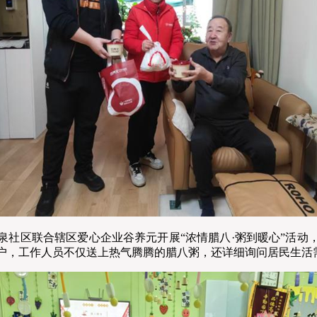
泉社区联合辖区爱心企业谷养元开展“浓情腊八·粥到暖心”活动
一户，工作人员不仅送上热气腾腾的腊八粥，还详细询问居民生活