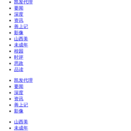
凯发代理
要闻
深度
资讯
善上记
影像
山西美
未成年
校园
时评
思政
品读
凯发代理
要闻
深度
资讯
善上记
影像
山西美
未成年