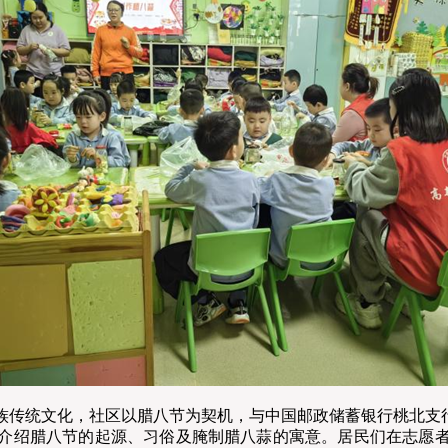
族传统文化，社区以腊八节为契机，与中国邮政储蓄银行桃北支行
介绍腊八节的起源、习俗及腌制腊八蒜的寓意。居民们在志愿