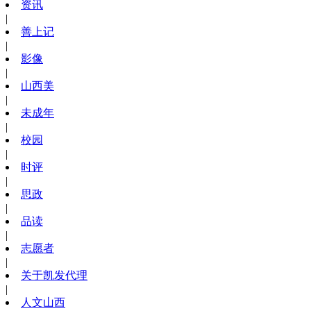
资讯
|
善上记
|
影像
|
山西美
|
未成年
|
校园
|
时评
|
思政
|
品读
|
志愿者
|
关于凯发代理
|
人文山西