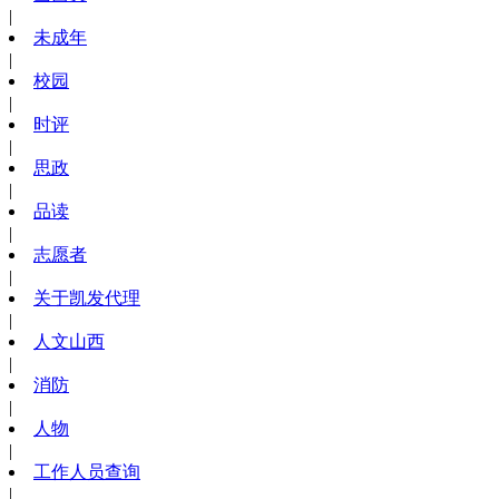
|
未成年
|
校园
|
时评
|
思政
|
品读
|
志愿者
|
关于凯发代理
|
人文山西
|
消防
|
人物
|
工作人员查询
|